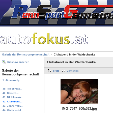
Galerie der Rennsportgemeinschaft
Clubabend in der Waldschenke
Clubabend in der Waldschenke
Diashow ansehen
Galerie der
erste
vorherige
Rennsportgemeinschaft
1. Jännerrally...
...
39. Triestingta...
40. Carrera...
41. BP Ultimate...
42. Clubabend...
43. Jännerrally...
IMG_7547_800x533.jpg
44. Waldviertel...