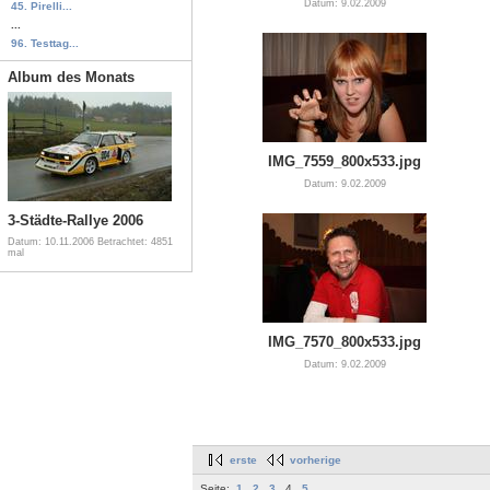
Datum: 9.02.2009
45. Pirelli...
...
96. Testtag...
Album des Monats
IMG_7559_800x533.jpg
Datum: 9.02.2009
3-Städte-Rallye 2006
Datum: 10.11.2006
Betrachtet: 4851
mal
IMG_7570_800x533.jpg
Datum: 9.02.2009
erste
vorherige
Seite:
1
2
3
4
5