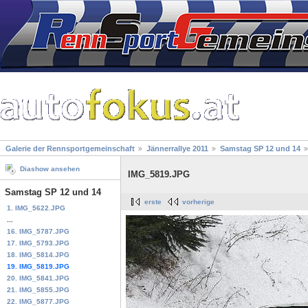
Galerie der Rennsportgemeinschaft
Jännerrallye 2011
Samstag SP 12 und 14
Diashow ansehen
IMG_5819.JPG
Samstag SP 12 und 14
erste
vorherige
1. IMG_5622.JPG
...
16. IMG_5787.JPG
17. IMG_5793.JPG
18. IMG_5814.JPG
19. IMG_5819.JPG
20. IMG_5841.JPG
21. IMG_5855.JPG
22. IMG_5877.JPG