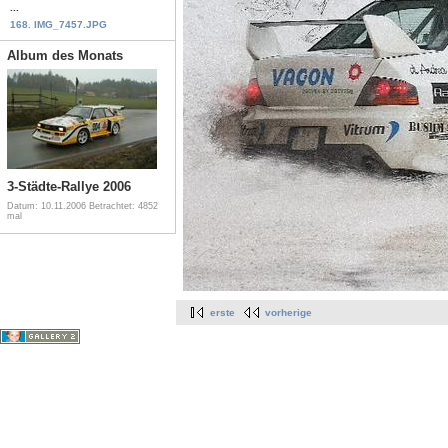
...
168. IMG_7457.JPG
Album des Monats
3-Städte-Rallye 2006
Datum: 10.11.2006
Betrachtet: 4852
mal
erste
vorherige