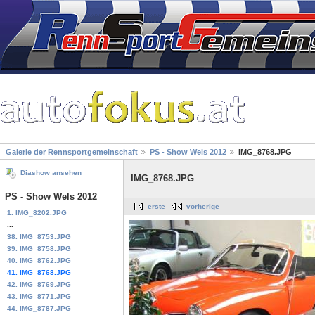
Galerie der Rennsportgemeinschaft
PS - Show Wels 2012
IMG_8768.JPG
Diashow ansehen
IMG_8768.JPG
PS - Show Wels 2012
erste
vorherige
1. IMG_8202.JPG
...
38. IMG_8753.JPG
39. IMG_8758.JPG
40. IMG_8762.JPG
41. IMG_8768.JPG
42. IMG_8769.JPG
43. IMG_8771.JPG
44. IMG_8787.JPG