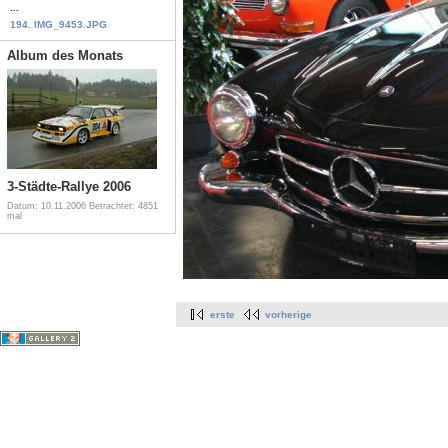
...
194. IMG_9453.JPG
Album des Monats
3-Städte-Rallye 2006
Datum: 10.11.2006
Betrachtet: 4851
mal
erste
vorherige