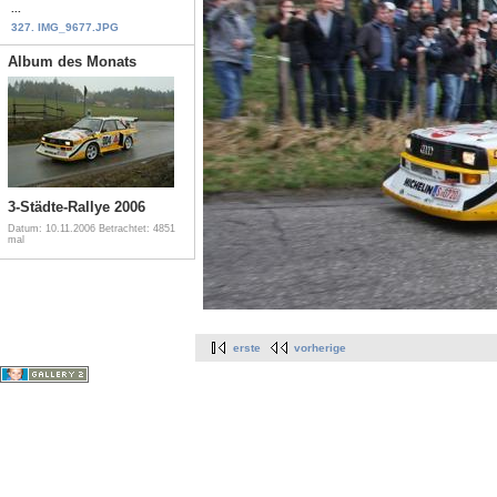
...
327. IMG_9677.JPG
Album des Monats
3-Städte-Rallye 2006
Datum: 10.11.2006
Betrachtet: 4851
mal
erste
vorherige