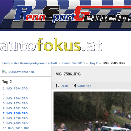
Galerie der Rennsportgemeinschaft
Lavanttal 2013
Tag 2
IMG_7586.JPG
Diashow ansehen
IMG_7586.JPG
Tag 2
erste
vorherige
1. IMG_7544.JPG
...
4. IMG_7564.JPG
5. IMG_7574.JPG
6. IMG_7581.JPG
7. IMG_7586.JPG
8. IMG_7598.JPG
9. IMG_7603.JPG
10. IMG_7615.JPG